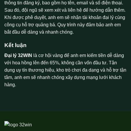
thông tin đăng ký, bao gồm họ tên, email và số điện thoại.
Sau đó, đội ngũ sẽ xem xét và liên hệ để hướng dẫn thêm.
Khi được phê duyệt, anh em sẽ nhận tài khoản đại lý cùng
công cụ hỗ trợ quảng bá. Quy trình này đảm bảo anh em
bắt đầu dễ dàng và nhanh chóng.
Kết luận
Đại lý 32WIN
là cơ hội vàng để anh em kiếm tiền dễ dàng
với hoa hồng lên đến 65%, không cần vốn đầu tư. Tận
dụng uy tín thương hiệu, kho trò chơi đa dạng và hỗ trợ tận
tâm, anh em sẽ nhanh chóng xây dựng mạng lưới khách
hàng.