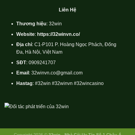
Liên Hệ
Thương hiệu
: 32win
Website
:
https://32winvn.co/
Địa chỉ
:
C1-P101 P. Hoàng Ngọc Phách, Đống
Đa, Hà Nội, Việt Nam
SĐT
:
0909241707
Email
:
32winvn.co@gmail.com
Hastag
:
#32win #32winvn #32wincasino
Copyright 2026 ©
32win - Nhà Cái Uy Tín Số 1 Châu Á