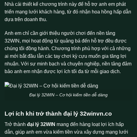
Nhà cái thiết kế chương trình này để hỗ trợ anh em phát
triển mạng lưới khách hàng, từ đó nhận hoa hồng hấp dẫn
dựa trên doanh thu.
Anh em chỉ cần giới thiệu người chơi đến nền tảng
32WIN, mọi hoạt động từ quảng bá đến hỗ trợ đều được
chúng tôi đồng hành. Chương trình phù hợp với cả những
ai mới bắt đầu lẫn các tay chơi kỳ cựu muốn gia tăng lợi
nhuận. Với sự minh bạch và chuyên nghiệp, nền tảng đảm
bảo anh em nhận được lợi ích tối đa từ mỗi giao dịch.
Đại lý 32WIN – Cơ hội kiếm tiền dễ dàng
Lợi ích khi trở thành đại lý 32winvn.co
Trở thành
đại lý 32WIN
mang đến hàng loạt lợi ích hấp
dẫn, giúp anh em vừa kiếm tiền vừa xây dựng mạng lưới