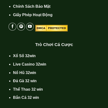
Chính Sách Bảo Mật
Giấy Phép Hoạt Động
Trò Chơi Cá Cược
Xổ Số 32win
Live Casino 32win
Nổ Hũ 32win
Đá Gà 32 win
Thể Thao 32 win
Bắn Cá 32 win