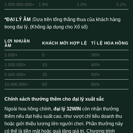
1.000.000.000+
1.8%
1.0%
0.2%
*ĐẠI LÝ ÂM :
Dựa trên tổng thắng thua của khách hàng
trong đại lý. (Không áp dụng cho Xổ số)
LỢI NHUẬN
KHÁCH MỚI HỢP LỆ
TỈ LỆ HOA HỒNG
ÂM
1.000+
5
30%
1.000.000+
10
40%
5.000.000+
20
50%
10.000.000+
50
65%
Chính sách thưởng thêm cho đại lý xuất sắc
Ngoài hoa hồng chính,
đại lý 32WIN
còn nhận thưởng
thêm nếu đạt hiệu suất cao, như vượt chỉ tiêu doanh thu
hoặc giới thiệu lượng lớn người chơi. Phần thưởng này
có thể là tiền mặt hoặc quà tặng giá trị. Chương trình